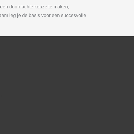
m een doordachte keuze te maken,
naam leg je de basis voor een succesvolle
m