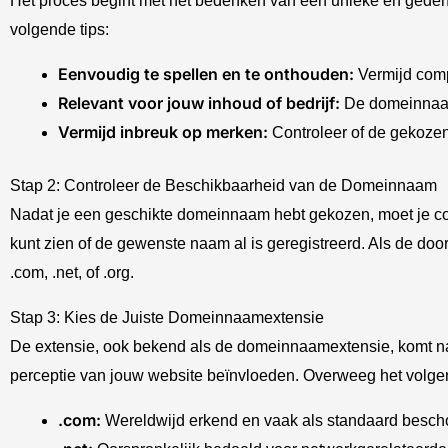
Het proces begint met het bedenken van een unieke en geden
volgende tips:
Eenvoudig te spellen en te onthouden:
Vermijd comp
Relevant voor jouw inhoud of bedrijf:
De domeinnaam
Vermijd inbreuk op merken:
Controleer of de gekoze
Stap 2: Controleer de Beschikbaarheid van de Domeinnaam
Nadat je een geschikte domeinnaam hebt gekozen, moet je con
kunt zien of de gewenste naam al is geregistreerd. Als de doo
.com, .net, of .org.
Stap 3: Kies de Juiste Domeinnaamextensie
De extensie, ook bekend als de domeinnaamextensie, komt na d
perceptie van jouw website beïnvloeden. Overweeg het volge
.com:
Wereldwijd erkend en vaak als standaard besch