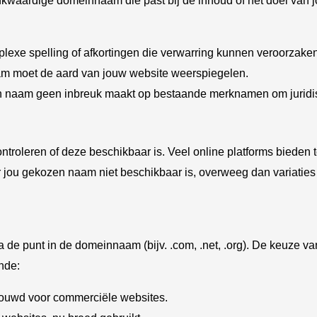
kwaardige domeinnaam die past bij de inhoud of het doel van 
lexe spelling of afkortingen die verwarring kunnen veroorzaken
 moet de aard van jouw website weerspiegelen.
n naam geen inbreuk maakt op bestaande merknamen om juridi
troleren of deze beschikbaar is. Veel online platforms bieden 
r jou gekozen naam niet beschikbaar is, overweeg dan variaties 
e punt in de domeinnaam (bijv. .com, .net, .org). De keuze van
nde:
ouwd voor commerciële websites.