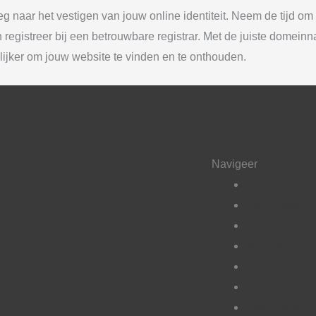
naar het vestigen van jouw online identiteit. Neem de tijd o
 registreer bij een betrouwbare registrar. Met de juiste domein
ijker om jouw website te vinden en te onthouden.
Navigeer
Home
info cursus
Domeinnnaa
Webhosting
Theme
Plugins
Afbeeldingen