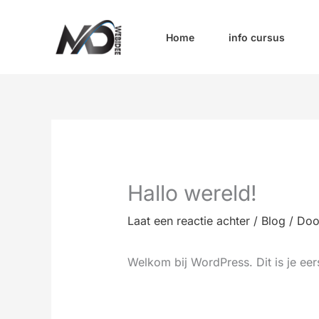
Ga
naar
Home
info cursus
de
inhoud
Hallo wereld!
Laat een reactie achter
/
Blog
/ Do
Welkom bij WordPress. Dit is je eers